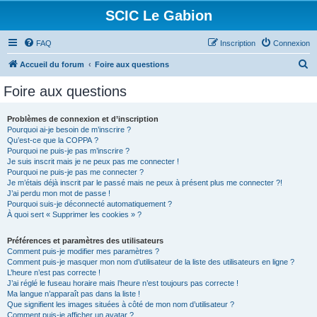
SCIC Le Gabion
FAQ
Inscription
Connexion
R
Accueil du forum
Foire aux questions
e
Foire aux questions
c
h
Problèmes de connexion et d’inscription
Pourquoi ai-je besoin de m’inscrire ?
e
Qu’est-ce que la COPPA ?
r
Pourquoi ne puis-je pas m’inscrire ?
Je suis inscrit mais je ne peux pas me connecter !
c
Pourquoi ne puis-je pas me connecter ?
Je m’étais déjà inscrit par le passé mais ne peux à présent plus me connecter ?!
h
J’ai perdu mon mot de passe !
e
Pourquoi suis-je déconnecté automatiquement ?
À quoi sert « Supprimer les cookies » ?
r
Préférences et paramètres des utilisateurs
Comment puis-je modifier mes paramètres ?
Comment puis-je masquer mon nom d’utilisateur de la liste des utilisateurs en ligne ?
L’heure n’est pas correcte !
J’ai réglé le fuseau horaire mais l’heure n’est toujours pas correcte !
Ma langue n’apparaît pas dans la liste !
Que signifient les images situées à côté de mon nom d’utilisateur ?
Comment puis-je afficher un avatar ?