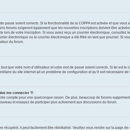
t de passe soient corrects. Si la fonctionnalité de la COPPA est activée et que vous 
ains forums exigeront également que les nouvelles inscriptions doivent être activée
te lors de votre inscription. Si vous aviez reçu un courrier électronique, consultez l
r électronique ou le courrier électronique a été filtré en tant que pourriel. Si vo
rateur du forum.
out que votre nom d’utilisateur et votre mot de passe soient corrects. Si tel est le
iétaire du site internet ait un problème de configuration et qu’il soit nécessaire de l
 plus me connecter ?!
votre compte pour une quelconque raison. De plus, beaucoup de forums suppriment pér
 nouveau et essayez de participer plus activement aux discussions du forum.
 récupéré, il peut facilement être réinitialisé. Veuillez vous rendre sur la page de