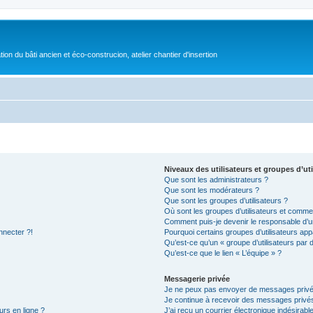
on du bâti ancien et éco-construcion, atelier chantier d'insertion
Niveaux des utilisateurs et groupes d’uti
Que sont les administrateurs ?
Que sont les modérateurs ?
Que sont les groupes d’utilisateurs ?
Où sont les groupes d’utilisateurs et commen
Comment puis-je devenir le responsable d’un
nnecter ?!
Pourquoi certains groupes d’utilisateurs app
Qu’est-ce qu’un « groupe d’utilisateurs par 
Qu’est-ce que le lien « L’équipe » ?
Messagerie privée
Je ne peux pas envoyer de messages privé
Je continue à recevoir des messages privés 
urs en ligne ?
J’ai reçu un courrier électronique indésirabl