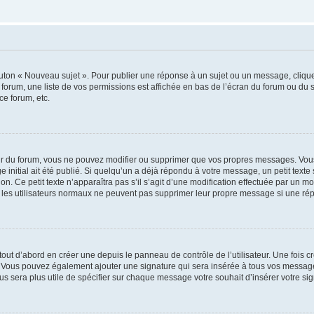
outon « Nouveau sujet ». Pour publier une réponse à un sujet ou un message, cliqu
 forum, une liste de vos permissions est affichée en bas de l’écran du forum ou du
ce forum, etc.
r du forum, vous ne pouvez modifier ou supprimer que vos propres messages. Vou
 initial ait été publié. Si quelqu’un a déjà répondu à votre message, un petit text
ion. Ce petit texte n’apparaîtra pas s’il s’agit d’une modification effectuée par un 
ue les utilisateurs normaux ne peuvent pas supprimer leur propre message si une ré
ut d’abord en créer une depuis le panneau de contrôle de l’utilisateur. Une fois c
ure. Vous pouvez également ajouter une signature qui sera insérée à tous vos mess
 vous sera plus utile de spécifier sur chaque message votre souhait d’insérer votre si