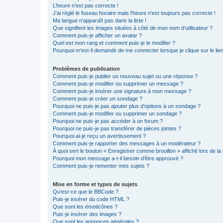
L’heure n’est pas correcte !
J’ai réglé le fuseau horaire mais l’heure n’est toujours pas correcte !
Ma langue n’apparaît pas dans la liste !
Que signifient les images situées à côté de mon nom d’utilisateur ?
Comment puis-je afficher un avatar ?
Quel est mon rang et comment puis-je le modifier ?
Pourquoi m’est-il demandé de me connecter lorsque je clique sur le lien 
Problèmes de publication
Comment puis-je publier un nouveau sujet ou une réponse ?
Comment puis-je modifier ou supprimer un message ?
Comment puis-je insérer une signature à mon message ?
Comment puis-je créer un sondage ?
Pourquoi ne puis-je pas ajouter plus d’options à un sondage ?
Comment puis-je modifier ou supprimer un sondage ?
Pourquoi ne puis-je pas accéder à un forum ?
Pourquoi ne puis-je pas transférer de pièces jointes ?
Pourquoi ai-je reçu un avertissement ?
Comment puis-je rapporter des messages à un modérateur ?
À quoi sert le bouton « Enregistrer comme brouillon » affiché lors de la 
Pourquoi mon message a-t-il besoin d’être approuvé ?
Comment puis-je remonter mes sujets ?
Mise en forme et types de sujets
Qu’est-ce que le BBCode ?
Puis-je insérer du code HTML ?
Que sont les émoticônes ?
Puis-je insérer des images ?
Que sont les annonces générales ?