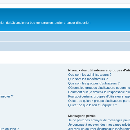
on du bâti ancien et éco-construcion, atelier chantier d'insertion
Niveaux des utilisateurs et groupes d’uti
Que sont les administrateurs ?
Que sont les modérateurs ?
Que sont les groupes d’utilisateurs ?
Où sont les groupes d’utilisateurs et commen
Comment puis-je devenir le responsable d’un
nnecter ?!
Pourquoi certains groupes d’utilisateurs app
Qu’est-ce qu’un « groupe d’utilisateurs par 
Qu’est-ce que le lien « L’équipe » ?
Messagerie privée
Je ne peux pas envoyer de messages privé
Je continue à recevoir des messages privés 
urs en ligne ?
J’ai reçu un courrier électronique indésirabl