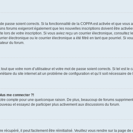
t de passe soient corrects. Si la fonctionnalité de la COPPA est activée et que vous 
ains forums exigeront également que les nouvelles inscriptions doivent être activée
te lors de votre inscription. Si vous aviez reçu un courrier électronique, consultez l
r électronique ou le courrier électronique a été filtré en tant que pourriel. Si vo
rateur du forum.
out que votre nom d’utilisateur et votre mot de passe soient corrects. Si tel est le
iétaire du site internet ait un problème de configuration et qu’il soit nécessaire de l
 plus me connecter ?!
votre compte pour une quelconque raison. De plus, beaucoup de forums suppriment pér
 nouveau et essayez de participer plus activement aux discussions du forum.
 récupéré, il peut facilement être réinitialisé. Veuillez vous rendre sur la page de