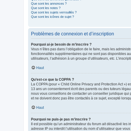
Que sont les annonces ?
Que sont les notes ?
Que sont les sujets verrouillés ?
Que sont les icônes de sujet ?
Problèmes de connexion et d’inscription
Pourquoi ai-je besoin de m’inscrire ?
Vous n’êtes pas dans l’obligation de le faire, mais les adminis
fonctionnalités supplémentaires qui ne sont pas disponibles aux 
utilisateurs, l’adhésion à un groupe d’utilisateurs, etc. L’insc
Haut
Qu’est-ce que la COPPA ?
La COPPA (pour « Child Online Privacy and Protection Act ») es
13 ans un consentement écrit des parents ou des tuteurs légaux
nous vous conseillons de contacter un conseiller juridique qui
et ne doivent donc pas être contactés à ce sujet, excepté lorsq
Haut
Pourquoi ne puis-je pas m’inscrire ?
Il est possible qu’un administrateur du forum ait désactivé les 
adresse IP ou interdit l’utilisation du nom d’utilisateur que vou