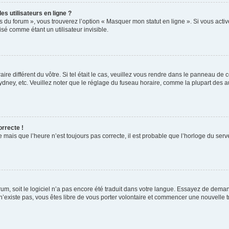
s utilisateurs en ligne ?
s du forum », vous trouverez l’option « Masquer mon statut en ligne ». Si vous activ
é comme étant un utilisateur invisible.
aire différent du vôtre. Si tel était le cas, veuillez vous rendre dans le panneau de co
ey, etc. Veuillez noter que le réglage du fuseau horaire, comme la plupart des autr
orrecte !
 mais que l’heure n’est toujours pas correcte, il est probable que l’horloge du serve
orum, soit le logiciel n’a pas encore été traduit dans votre langue. Essayez de deman
 n’existe pas, vous êtes libre de vous porter volontaire et commencer une nouvelle t