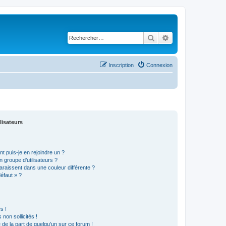
Rechercher
Recherche avancé
Inscription
Connexion
lisateurs
t puis-je en rejoindre un ?
 groupe d’utilisateurs ?
araissent dans une couleur différente ?
défaut » ?
s !
non sollicités !
e de la part de quelqu’un sur ce forum !