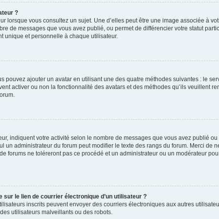
ateur ?
ur lorsque vous consultez un sujet. Une d’elles peut être une image associée à vo
mbre de messages que vous avez publié, ou permet de différencier votre statut parti
 unique et personnelle à chaque utilisateur.
ous pouvez ajouter un avatar en utilisant une des quatre méthodes suivantes : le serv
ent activer ou non la fonctionnalité des avatars et des méthodes qu’ils veuillent ren
forum.
ur, indiquent votre activité selon le nombre de messages que vous avez publié ou id
eul un administrateur du forum peut modifier le texte des rangs du forum. Merci de 
de forums ne toléreront pas ce procédé et un administrateur ou un modérateur pou
ur le lien de courrier électronique d’un utilisateur ?
s utilisateurs inscrits peuvent envoyer des courriers électroniques aux autres utili
es utilisateurs malveillants ou des robots.