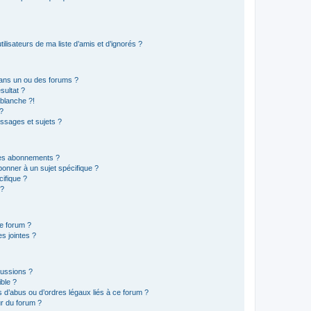
lisateurs de ma liste d’amis et d’ignorés ?
ans un ou des forums ?
sultat ?
blanche ?!
?
ssages et sujets ?
t les abonnements ?
onner à un sujet spécifique ?
ifique ?
 ?
ce forum ?
s jointes ?
cussions ?
ible ?
 d’abus ou d’ordres légaux liés à ce forum ?
r du forum ?