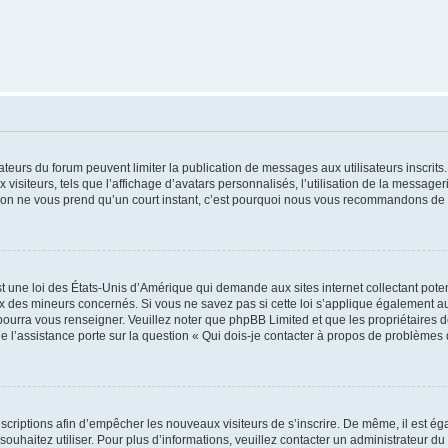
trateurs du forum peuvent limiter la publication de messages aux utilisateurs inscri
visiteurs, tels que l’affichage d’avatars personnalisés, l’utilisation de la messager
ription ne vous prend qu’un court instant, c’est pourquoi nous vous recommandons de l
t une loi des États-Unis d’Amérique qui demande aux sites internet collectant pot
 des mineurs concernés. Si vous ne savez pas si cette loi s’applique également au
 pourra vous renseigner. Veuillez noter que phpBB Limited et que les propriétaires
ue l’assistance porte sur la question « Qui dois-je contacter à propos de problèmes 
inscriptions afin d’empêcher les nouveaux visiteurs de s’inscrire. De même, il est é
s souhaitez utiliser. Pour plus d’informations, veuillez contacter un administrateur du