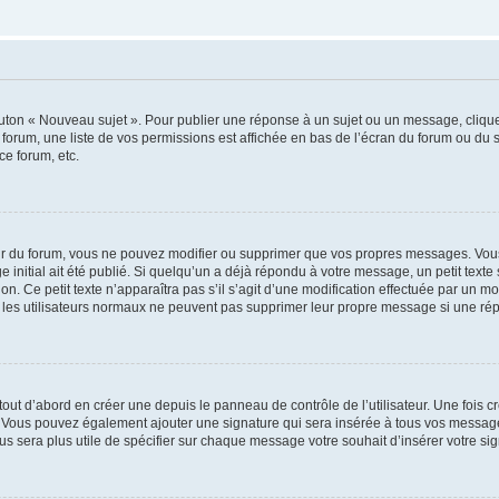
outon « Nouveau sujet ». Pour publier une réponse à un sujet ou un message, cliqu
 forum, une liste de vos permissions est affichée en bas de l’écran du forum ou du
ce forum, etc.
r du forum, vous ne pouvez modifier ou supprimer que vos propres messages. Vou
 initial ait été publié. Si quelqu’un a déjà répondu à votre message, un petit text
ion. Ce petit texte n’apparaîtra pas s’il s’agit d’une modification effectuée par un 
ue les utilisateurs normaux ne peuvent pas supprimer leur propre message si une ré
ut d’abord en créer une depuis le panneau de contrôle de l’utilisateur. Une fois c
ure. Vous pouvez également ajouter une signature qui sera insérée à tous vos mess
 vous sera plus utile de spécifier sur chaque message votre souhait d’insérer votre si