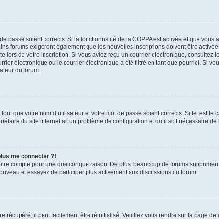
t de passe soient corrects. Si la fonctionnalité de la COPPA est activée et que vous 
ains forums exigeront également que les nouvelles inscriptions doivent être activée
te lors de votre inscription. Si vous aviez reçu un courrier électronique, consultez l
r électronique ou le courrier électronique a été filtré en tant que pourriel. Si vo
rateur du forum.
out que votre nom d’utilisateur et votre mot de passe soient corrects. Si tel est le
iétaire du site internet ait un problème de configuration et qu’il soit nécessaire de l
 plus me connecter ?!
votre compte pour une quelconque raison. De plus, beaucoup de forums suppriment pér
 nouveau et essayez de participer plus activement aux discussions du forum.
 récupéré, il peut facilement être réinitialisé. Veuillez vous rendre sur la page de