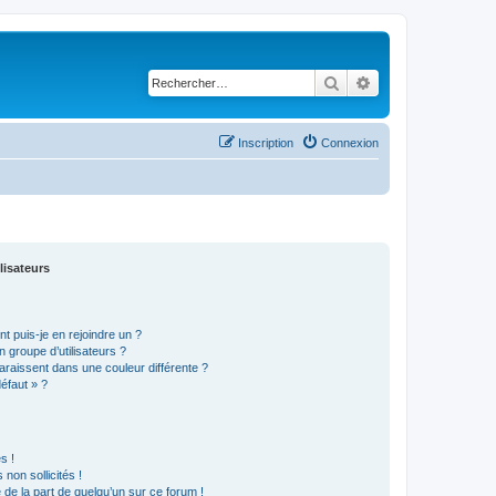
Rechercher
Recherche avancé
Inscription
Connexion
lisateurs
t puis-je en rejoindre un ?
 groupe d’utilisateurs ?
araissent dans une couleur différente ?
défaut » ?
s !
non sollicités !
e de la part de quelqu’un sur ce forum !