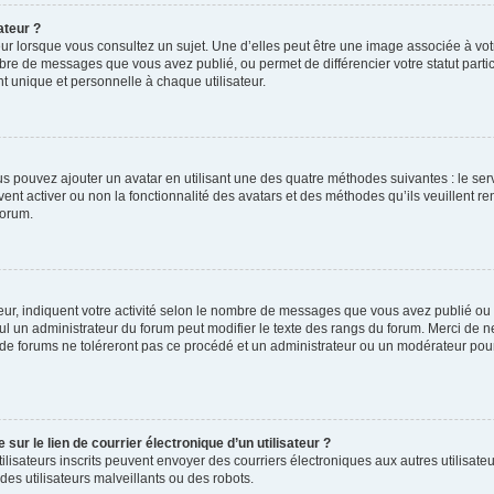
ateur ?
ur lorsque vous consultez un sujet. Une d’elles peut être une image associée à vo
mbre de messages que vous avez publié, ou permet de différencier votre statut parti
 unique et personnelle à chaque utilisateur.
ous pouvez ajouter un avatar en utilisant une des quatre méthodes suivantes : le serv
ent activer ou non la fonctionnalité des avatars et des méthodes qu’ils veuillent ren
forum.
ur, indiquent votre activité selon le nombre de messages que vous avez publié ou id
eul un administrateur du forum peut modifier le texte des rangs du forum. Merci de 
de forums ne toléreront pas ce procédé et un administrateur ou un modérateur pou
ur le lien de courrier électronique d’un utilisateur ?
s utilisateurs inscrits peuvent envoyer des courriers électroniques aux autres utili
es utilisateurs malveillants ou des robots.