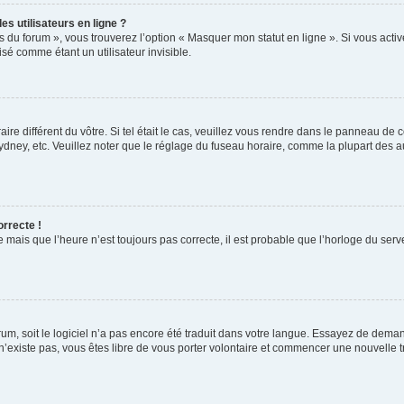
s utilisateurs en ligne ?
s du forum », vous trouverez l’option « Masquer mon statut en ligne ». Si vous activ
é comme étant un utilisateur invisible.
aire différent du vôtre. Si tel était le cas, veuillez vous rendre dans le panneau de co
ey, etc. Veuillez noter que le réglage du fuseau horaire, comme la plupart des autr
orrecte !
 mais que l’heure n’est toujours pas correcte, il est probable que l’horloge du serve
orum, soit le logiciel n’a pas encore été traduit dans votre langue. Essayez de deman
 n’existe pas, vous êtes libre de vous porter volontaire et commencer une nouvelle t