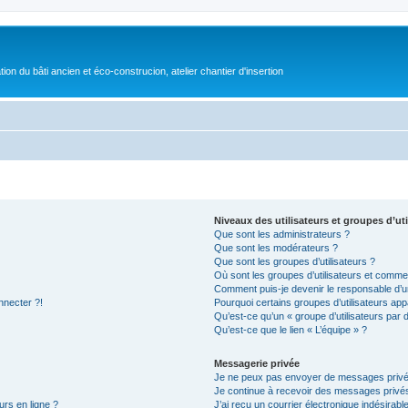
on du bâti ancien et éco-construcion, atelier chantier d'insertion
Niveaux des utilisateurs et groupes d’uti
Que sont les administrateurs ?
Que sont les modérateurs ?
Que sont les groupes d’utilisateurs ?
Où sont les groupes d’utilisateurs et commen
Comment puis-je devenir le responsable d’un
nnecter ?!
Pourquoi certains groupes d’utilisateurs app
Qu’est-ce qu’un « groupe d’utilisateurs par 
Qu’est-ce que le lien « L’équipe » ?
Messagerie privée
Je ne peux pas envoyer de messages privé
Je continue à recevoir des messages privés 
urs en ligne ?
J’ai reçu un courrier électronique indésirabl