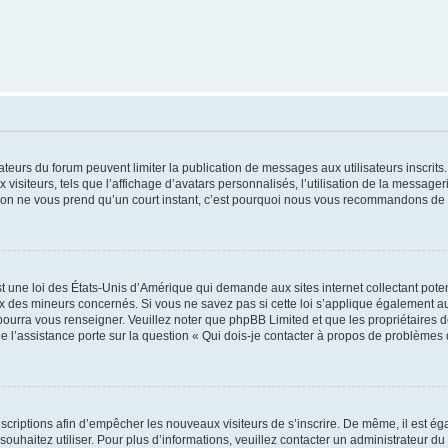
trateurs du forum peuvent limiter la publication de messages aux utilisateurs inscri
visiteurs, tels que l’affichage d’avatars personnalisés, l’utilisation de la messager
ription ne vous prend qu’un court instant, c’est pourquoi nous vous recommandons de l
t une loi des États-Unis d’Amérique qui demande aux sites internet collectant pot
 des mineurs concernés. Si vous ne savez pas si cette loi s’applique également au
 pourra vous renseigner. Veuillez noter que phpBB Limited et que les propriétaires
ue l’assistance porte sur la question « Qui dois-je contacter à propos de problèmes 
inscriptions afin d’empêcher les nouveaux visiteurs de s’inscrire. De même, il est é
s souhaitez utiliser. Pour plus d’informations, veuillez contacter un administrateur du