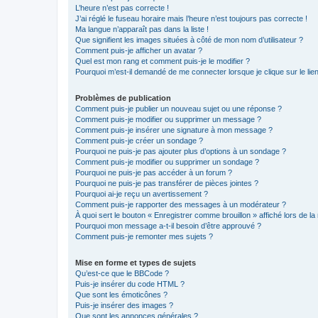
L’heure n’est pas correcte !
J’ai réglé le fuseau horaire mais l’heure n’est toujours pas correcte !
Ma langue n’apparaît pas dans la liste !
Que signifient les images situées à côté de mon nom d’utilisateur ?
Comment puis-je afficher un avatar ?
Quel est mon rang et comment puis-je le modifier ?
Pourquoi m’est-il demandé de me connecter lorsque je clique sur le lien 
Problèmes de publication
Comment puis-je publier un nouveau sujet ou une réponse ?
Comment puis-je modifier ou supprimer un message ?
Comment puis-je insérer une signature à mon message ?
Comment puis-je créer un sondage ?
Pourquoi ne puis-je pas ajouter plus d’options à un sondage ?
Comment puis-je modifier ou supprimer un sondage ?
Pourquoi ne puis-je pas accéder à un forum ?
Pourquoi ne puis-je pas transférer de pièces jointes ?
Pourquoi ai-je reçu un avertissement ?
Comment puis-je rapporter des messages à un modérateur ?
À quoi sert le bouton « Enregistrer comme brouillon » affiché lors de la 
Pourquoi mon message a-t-il besoin d’être approuvé ?
Comment puis-je remonter mes sujets ?
Mise en forme et types de sujets
Qu’est-ce que le BBCode ?
Puis-je insérer du code HTML ?
Que sont les émoticônes ?
Puis-je insérer des images ?
Que sont les annonces générales ?