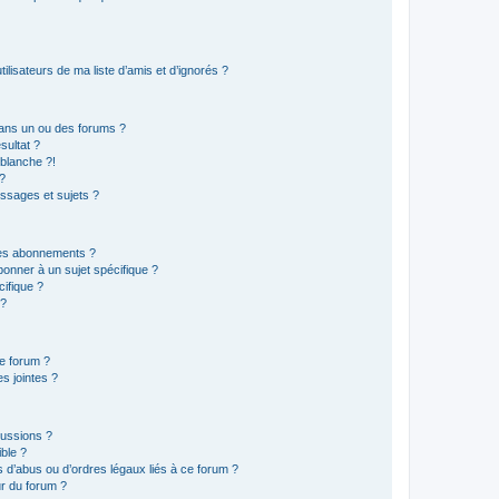
lisateurs de ma liste d’amis et d’ignorés ?
ans un ou des forums ?
sultat ?
blanche ?!
?
ssages et sujets ?
t les abonnements ?
onner à un sujet spécifique ?
ifique ?
 ?
ce forum ?
s jointes ?
cussions ?
ible ?
 d’abus ou d’ordres légaux liés à ce forum ?
r du forum ?