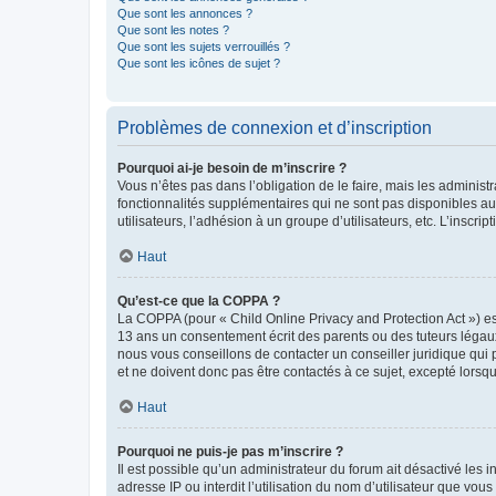
Que sont les annonces ?
Que sont les notes ?
Que sont les sujets verrouillés ?
Que sont les icônes de sujet ?
Problèmes de connexion et d’inscription
Pourquoi ai-je besoin de m’inscrire ?
Vous n’êtes pas dans l’obligation de le faire, mais les adminis
fonctionnalités supplémentaires qui ne sont pas disponibles aux 
utilisateurs, l’adhésion à un groupe d’utilisateurs, etc. L’insc
Haut
Qu’est-ce que la COPPA ?
La COPPA (pour « Child Online Privacy and Protection Act ») es
13 ans un consentement écrit des parents ou des tuteurs légaux
nous vous conseillons de contacter un conseiller juridique qui
et ne doivent donc pas être contactés à ce sujet, excepté lorsq
Haut
Pourquoi ne puis-je pas m’inscrire ?
Il est possible qu’un administrateur du forum ait désactivé les 
adresse IP ou interdit l’utilisation du nom d’utilisateur que vou