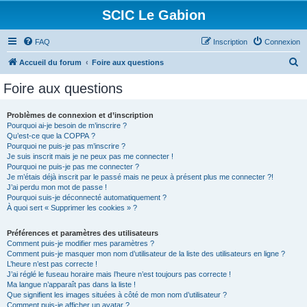
SCIC Le Gabion
FAQ
Inscription
Connexion
R
Accueil du forum
Foire aux questions
e
Foire aux questions
c
h
Problèmes de connexion et d’inscription
Pourquoi ai-je besoin de m’inscrire ?
e
Qu’est-ce que la COPPA ?
r
Pourquoi ne puis-je pas m’inscrire ?
Je suis inscrit mais je ne peux pas me connecter !
c
Pourquoi ne puis-je pas me connecter ?
Je m’étais déjà inscrit par le passé mais ne peux à présent plus me connecter ?!
h
J’ai perdu mon mot de passe !
e
Pourquoi suis-je déconnecté automatiquement ?
À quoi sert « Supprimer les cookies » ?
r
Préférences et paramètres des utilisateurs
Comment puis-je modifier mes paramètres ?
Comment puis-je masquer mon nom d’utilisateur de la liste des utilisateurs en ligne ?
L’heure n’est pas correcte !
J’ai réglé le fuseau horaire mais l’heure n’est toujours pas correcte !
Ma langue n’apparaît pas dans la liste !
Que signifient les images situées à côté de mon nom d’utilisateur ?
Comment puis-je afficher un avatar ?