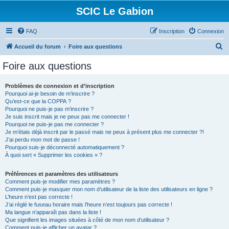
SCIC Le Gabion
FAQ
Inscription
Connexion
R
Accueil du forum
Foire aux questions
e
Foire aux questions
c
h
Problèmes de connexion et d’inscription
Pourquoi ai-je besoin de m’inscrire ?
e
Qu’est-ce que la COPPA ?
r
Pourquoi ne puis-je pas m’inscrire ?
Je suis inscrit mais je ne peux pas me connecter !
c
Pourquoi ne puis-je pas me connecter ?
Je m’étais déjà inscrit par le passé mais ne peux à présent plus me connecter ?!
h
J’ai perdu mon mot de passe !
e
Pourquoi suis-je déconnecté automatiquement ?
À quoi sert « Supprimer les cookies » ?
r
Préférences et paramètres des utilisateurs
Comment puis-je modifier mes paramètres ?
Comment puis-je masquer mon nom d’utilisateur de la liste des utilisateurs en ligne ?
L’heure n’est pas correcte !
J’ai réglé le fuseau horaire mais l’heure n’est toujours pas correcte !
Ma langue n’apparaît pas dans la liste !
Que signifient les images situées à côté de mon nom d’utilisateur ?
Comment puis-je afficher un avatar ?