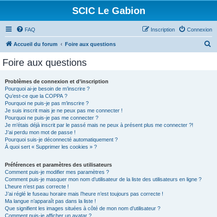
SCIC Le Gabion
FAQ
Inscription
Connexion
R
Accueil du forum
Foire aux questions
e
Foire aux questions
c
h
Problèmes de connexion et d’inscription
Pourquoi ai-je besoin de m’inscrire ?
e
Qu’est-ce que la COPPA ?
r
Pourquoi ne puis-je pas m’inscrire ?
Je suis inscrit mais je ne peux pas me connecter !
c
Pourquoi ne puis-je pas me connecter ?
Je m’étais déjà inscrit par le passé mais ne peux à présent plus me connecter ?!
h
J’ai perdu mon mot de passe !
e
Pourquoi suis-je déconnecté automatiquement ?
À quoi sert « Supprimer les cookies » ?
r
Préférences et paramètres des utilisateurs
Comment puis-je modifier mes paramètres ?
Comment puis-je masquer mon nom d’utilisateur de la liste des utilisateurs en ligne ?
L’heure n’est pas correcte !
J’ai réglé le fuseau horaire mais l’heure n’est toujours pas correcte !
Ma langue n’apparaît pas dans la liste !
Que signifient les images situées à côté de mon nom d’utilisateur ?
Comment puis-je afficher un avatar ?