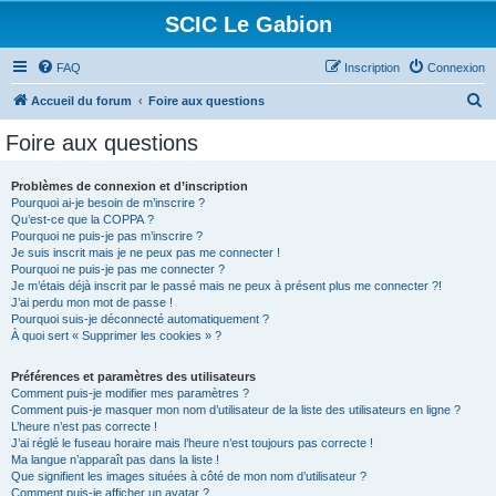
SCIC Le Gabion
FAQ
Inscription
Connexion
R
Accueil du forum
Foire aux questions
e
Foire aux questions
c
h
Problèmes de connexion et d’inscription
Pourquoi ai-je besoin de m’inscrire ?
e
Qu’est-ce que la COPPA ?
r
Pourquoi ne puis-je pas m’inscrire ?
Je suis inscrit mais je ne peux pas me connecter !
c
Pourquoi ne puis-je pas me connecter ?
Je m’étais déjà inscrit par le passé mais ne peux à présent plus me connecter ?!
h
J’ai perdu mon mot de passe !
e
Pourquoi suis-je déconnecté automatiquement ?
À quoi sert « Supprimer les cookies » ?
r
Préférences et paramètres des utilisateurs
Comment puis-je modifier mes paramètres ?
Comment puis-je masquer mon nom d’utilisateur de la liste des utilisateurs en ligne ?
L’heure n’est pas correcte !
J’ai réglé le fuseau horaire mais l’heure n’est toujours pas correcte !
Ma langue n’apparaît pas dans la liste !
Que signifient les images situées à côté de mon nom d’utilisateur ?
Comment puis-je afficher un avatar ?