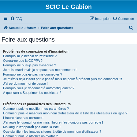
SCIC Le Gabion
FAQ
Inscription
Connexion
R
Accueil du forum
Foire aux questions
e
Foire aux questions
c
h
Problèmes de connexion et d’inscription
Pourquoi ai-je besoin de m’inscrire ?
e
Qu’est-ce que la COPPA ?
r
Pourquoi ne puis-je pas m’inscrire ?
Je suis inscrit mais je ne peux pas me connecter !
c
Pourquoi ne puis-je pas me connecter ?
Je m’étais déjà inscrit par le passé mais ne peux à présent plus me connecter ?!
h
J’ai perdu mon mot de passe !
e
Pourquoi suis-je déconnecté automatiquement ?
À quoi sert « Supprimer les cookies » ?
r
Préférences et paramètres des utilisateurs
Comment puis-je modifier mes paramètres ?
Comment puis-je masquer mon nom d’utilisateur de la liste des utilisateurs en ligne ?
L’heure n’est pas correcte !
J’ai réglé le fuseau horaire mais l’heure n’est toujours pas correcte !
Ma langue n’apparaît pas dans la liste !
Que signifient les images situées à côté de mon nom d’utilisateur ?
Comment puis-je afficher un avatar ?