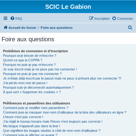
SCIC Le Gabion
FAQ
Inscription
Connexion
R
Accueil du forum
Foire aux questions
e
Foire aux questions
c
h
Problèmes de connexion et d’inscription
Pourquoi ai-je besoin de m’inscrire ?
e
Qu’est-ce que la COPPA ?
r
Pourquoi ne puis-je pas m’inscrire ?
Je suis inscrit mais je ne peux pas me connecter !
c
Pourquoi ne puis-je pas me connecter ?
Je m’étais déjà inscrit par le passé mais ne peux à présent plus me connecter ?!
h
J’ai perdu mon mot de passe !
e
Pourquoi suis-je déconnecté automatiquement ?
À quoi sert « Supprimer les cookies » ?
r
Préférences et paramètres des utilisateurs
Comment puis-je modifier mes paramètres ?
Comment puis-je masquer mon nom d’utilisateur de la liste des utilisateurs en ligne ?
L’heure n’est pas correcte !
J’ai réglé le fuseau horaire mais l’heure n’est toujours pas correcte !
Ma langue n’apparaît pas dans la liste !
Que signifient les images situées à côté de mon nom d’utilisateur ?
Comment puis-je afficher un avatar ?