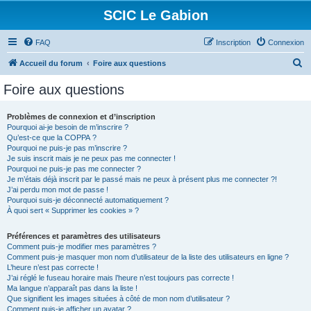
SCIC Le Gabion
FAQ
Inscription
Connexion
R
Accueil du forum
Foire aux questions
e
Foire aux questions
c
h
Problèmes de connexion et d’inscription
Pourquoi ai-je besoin de m’inscrire ?
e
Qu’est-ce que la COPPA ?
r
Pourquoi ne puis-je pas m’inscrire ?
Je suis inscrit mais je ne peux pas me connecter !
c
Pourquoi ne puis-je pas me connecter ?
Je m’étais déjà inscrit par le passé mais ne peux à présent plus me connecter ?!
h
J’ai perdu mon mot de passe !
e
Pourquoi suis-je déconnecté automatiquement ?
À quoi sert « Supprimer les cookies » ?
r
Préférences et paramètres des utilisateurs
Comment puis-je modifier mes paramètres ?
Comment puis-je masquer mon nom d’utilisateur de la liste des utilisateurs en ligne ?
L’heure n’est pas correcte !
J’ai réglé le fuseau horaire mais l’heure n’est toujours pas correcte !
Ma langue n’apparaît pas dans la liste !
Que signifient les images situées à côté de mon nom d’utilisateur ?
Comment puis-je afficher un avatar ?