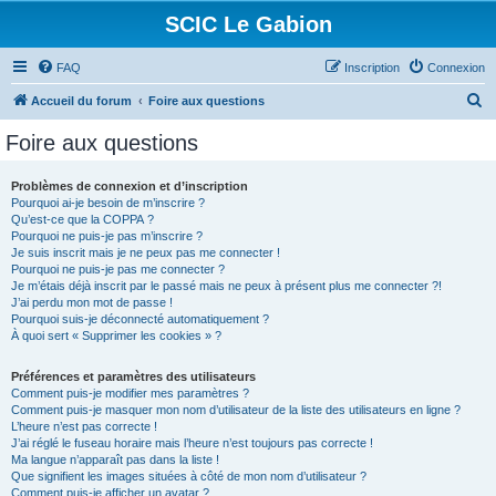
SCIC Le Gabion
FAQ
Inscription
Connexion
R
Accueil du forum
Foire aux questions
e
Foire aux questions
c
h
Problèmes de connexion et d’inscription
Pourquoi ai-je besoin de m’inscrire ?
e
Qu’est-ce que la COPPA ?
r
Pourquoi ne puis-je pas m’inscrire ?
Je suis inscrit mais je ne peux pas me connecter !
c
Pourquoi ne puis-je pas me connecter ?
Je m’étais déjà inscrit par le passé mais ne peux à présent plus me connecter ?!
h
J’ai perdu mon mot de passe !
e
Pourquoi suis-je déconnecté automatiquement ?
À quoi sert « Supprimer les cookies » ?
r
Préférences et paramètres des utilisateurs
Comment puis-je modifier mes paramètres ?
Comment puis-je masquer mon nom d’utilisateur de la liste des utilisateurs en ligne ?
L’heure n’est pas correcte !
J’ai réglé le fuseau horaire mais l’heure n’est toujours pas correcte !
Ma langue n’apparaît pas dans la liste !
Que signifient les images situées à côté de mon nom d’utilisateur ?
Comment puis-je afficher un avatar ?