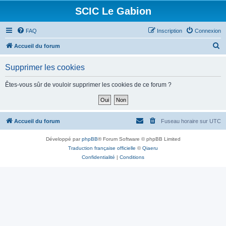
SCIC Le Gabion
FAQ
Inscription
Connexion
R
Accueil du forum
e
Supprimer les cookies
c
h
Êtes-vous sûr de vouloir supprimer les cookies de ce forum ?
e
r
c
Accueil du forum
Fuseau horaire sur
UTC
h
Développé par
phpBB
® Forum Software © phpBB Limited
e
Traduction française officielle
©
Qiaeru
r
Confidentialité
|
Conditions