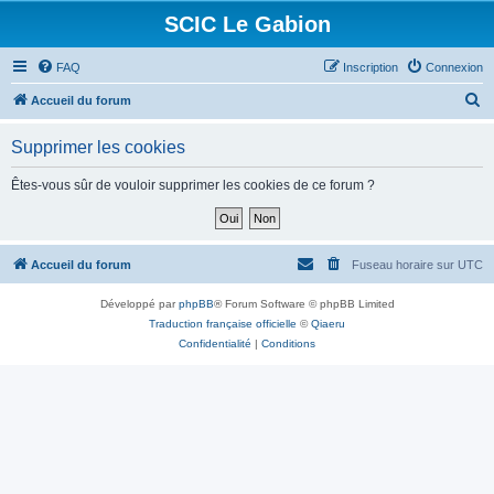
SCIC Le Gabion
FAQ
Inscription
Connexion
R
Accueil du forum
e
Supprimer les cookies
c
h
Êtes-vous sûr de vouloir supprimer les cookies de ce forum ?
e
r
c
Accueil du forum
Fuseau horaire sur
UTC
h
Développé par
phpBB
® Forum Software © phpBB Limited
e
Traduction française officielle
©
Qiaeru
r
Confidentialité
|
Conditions