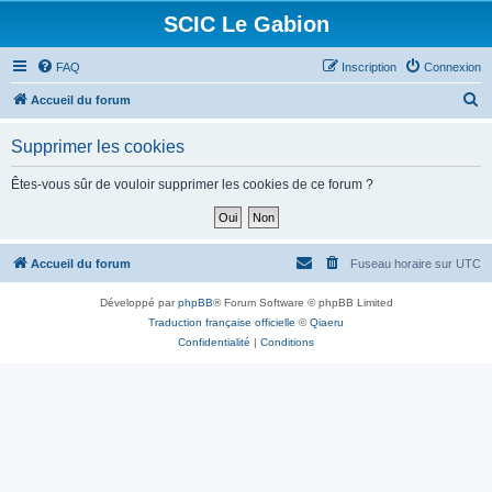
SCIC Le Gabion
FAQ
Inscription
Connexion
R
Accueil du forum
e
Supprimer les cookies
c
h
Êtes-vous sûr de vouloir supprimer les cookies de ce forum ?
e
r
c
Accueil du forum
Fuseau horaire sur
UTC
h
Développé par
phpBB
® Forum Software © phpBB Limited
e
Traduction française officielle
©
Qiaeru
r
Confidentialité
|
Conditions