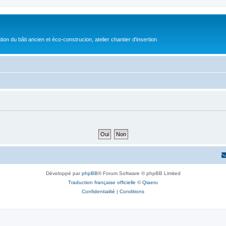
on du bâti ancien et éco-construcion, atelier chantier d'insertion
Développé par
phpBB
® Forum Software © phpBB Limited
Traduction française officielle
©
Qiaeru
Confidentialité
|
Conditions