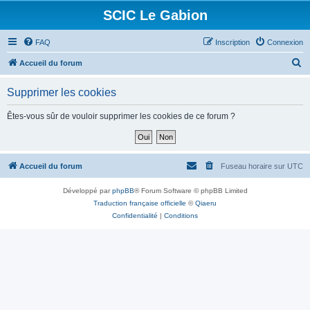
SCIC Le Gabion
FAQ
Inscription
Connexion
R
Accueil du forum
e
Supprimer les cookies
c
h
Êtes-vous sûr de vouloir supprimer les cookies de ce forum ?
e
r
c
Accueil du forum
Fuseau horaire sur
UTC
h
Développé par
phpBB
® Forum Software © phpBB Limited
e
Traduction française officielle
©
Qiaeru
r
Confidentialité
|
Conditions