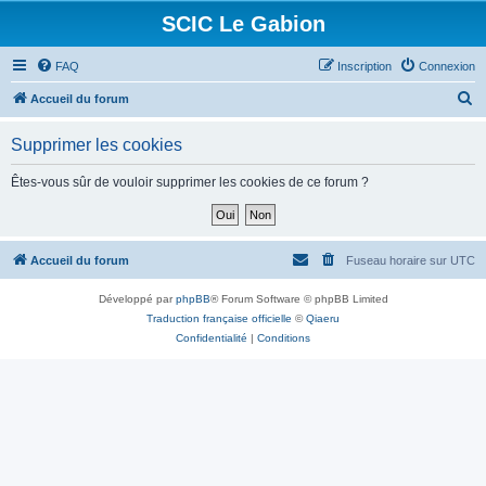
SCIC Le Gabion
FAQ
Inscription
Connexion
R
Accueil du forum
e
Supprimer les cookies
c
h
Êtes-vous sûr de vouloir supprimer les cookies de ce forum ?
e
r
c
Accueil du forum
Fuseau horaire sur
UTC
h
Développé par
phpBB
® Forum Software © phpBB Limited
e
Traduction française officielle
©
Qiaeru
r
Confidentialité
|
Conditions