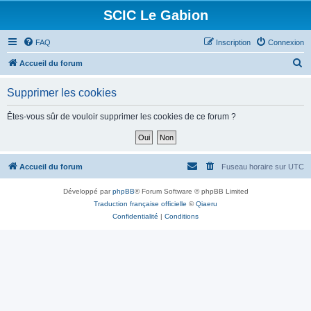
SCIC Le Gabion
FAQ
Inscription
Connexion
R
Accueil du forum
e
Supprimer les cookies
c
h
Êtes-vous sûr de vouloir supprimer les cookies de ce forum ?
e
r
c
Accueil du forum
Fuseau horaire sur
UTC
h
Développé par
phpBB
® Forum Software © phpBB Limited
e
Traduction française officielle
©
Qiaeru
r
Confidentialité
|
Conditions