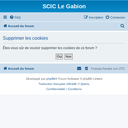
SCIC Le Gabion
FAQ
Inscription
Connexion
R
Accueil du forum
e
Supprimer les cookies
c
h
Êtes-vous sûr de vouloir supprimer les cookies de ce forum ?
e
r
c
Accueil du forum
Fuseau horaire sur
UTC
h
Développé par
phpBB
® Forum Software © phpBB Limited
e
Traduction française officielle
©
Qiaeru
r
Confidentialité
|
Conditions