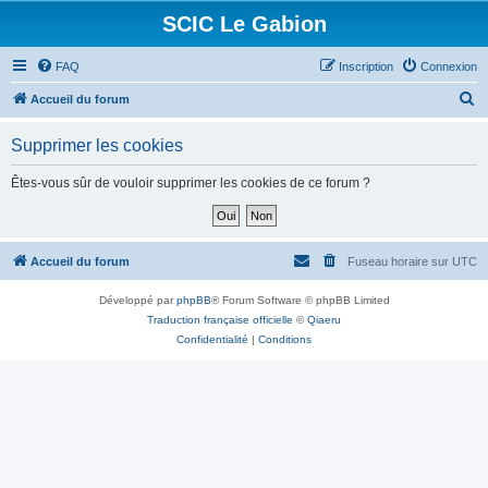
SCIC Le Gabion
FAQ
Inscription
Connexion
R
Accueil du forum
e
Supprimer les cookies
c
h
Êtes-vous sûr de vouloir supprimer les cookies de ce forum ?
e
r
c
Accueil du forum
Fuseau horaire sur
UTC
h
Développé par
phpBB
® Forum Software © phpBB Limited
e
Traduction française officielle
©
Qiaeru
r
Confidentialité
|
Conditions