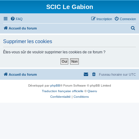
SCIC Le Gabion
FAQ
Inscription
Connexion
R
Accueil du forum
e
Supprimer les cookies
c
h
Êtes-vous sûr de vouloir supprimer les cookies de ce forum ?
e
r
c
Accueil du forum
Fuseau horaire sur
UTC
h
Développé par
phpBB
® Forum Software © phpBB Limited
e
Traduction française officielle
©
Qiaeru
r
Confidentialité
|
Conditions