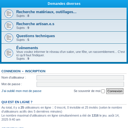
Demandes diverses
Recherche matériaux, outillages...
Sujets :
8
Recherche artisan.e.s
Sujets :
9
Questions techniques
Sujets :
5
Évènements
Vous voulez informer le réseau d'un salon, une fête, un rassemblement... C'est
ici qu'il faut l'indiquer.
Sujets :
9
CONNEXION
•
INSCRIPTION
Nom d’utilisateur :
Mot de passe :
J’ai oublié mon mot de passe
Se souvenir de moi
QUI EST EN LIGNE ?
Au total, il y a
25
utilisateurs en ligne :: 0 inscrit, 0 invisible et 25 invités (selon le nombre
d’utilisateurs actifs des 5 dernières minutes)
Le nombre maximal d’utilisateurs en ligne simultanément a été de
1316
le jeu. août 14,
2025 9:40 am