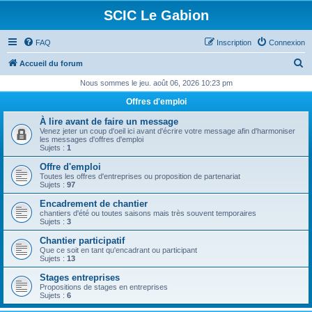
SCIC Le Gabion
FAQ
Inscription
Connexion
R
Accueil du forum
e
Nous sommes le jeu. août 06, 2026 10:23 pm
c
Offres d'emploi
h
À lire avant de faire un message
e
Venez jeter un coup d'oeil ici avant d'écrire votre message afin d'harmoniser
les messages d'offres d'emploi
r
Sujets :
1
c
Offre d'emploi
Toutes les offres d'entreprises ou proposition de partenariat
h
Sujets :
97
e
Encadrement de chantier
chantiers d'été ou toutes saisons mais très souvent temporaires
r
Sujets :
3
Chantier participatif
Que ce soit en tant qu'encadrant ou participant
Sujets :
13
Stages entreprises
Propositions de stages en entreprises
Sujets :
6