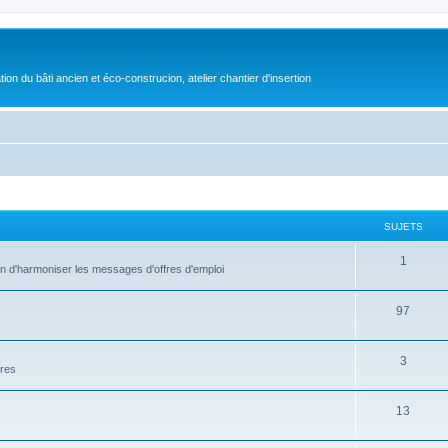
on du bâti ancien et éco-construcion, atelier chantier d'insertion
SUJETS
1
fin d'harmoniser les messages d'offres d'emploi
97
3
ires
13