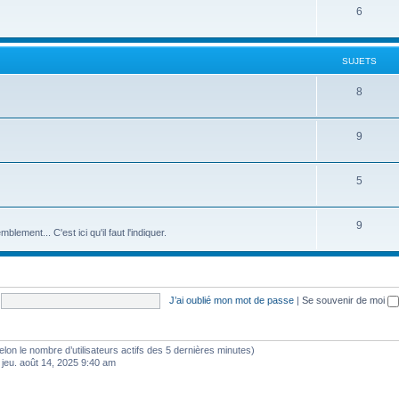
6
SUJETS
8
9
5
9
ement... C'est ici qu'il faut l'indiquer.
J’ai oublié mon mot de passe
|
Se souvenir de moi
 (selon le nombre d’utilisateurs actifs des 5 dernières minutes)
 jeu. août 14, 2025 9:40 am