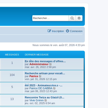
Rechercher
Recherche avancé
Inscription
Connexion
Nous sommes le ven. août 07, 2026 4:33 pm
MESSAGES
DERNIER MESSAGE
En tête des messages d'offres…
1
C
par
Administrateur
o
mar. avr. 26, 2022 2:58 pm
n
s
Recherche artisan pour escali…
104
u
C
par
Patrice
l
o
ven. juil. 31, 2026 12:15 pm
t
n
e
s
été 2023 - Animateur.rice.s -…
5
r
u
C
par
Patrice DE GABBIA
l
l
o
mar. juin 06, 2023 12:43 pm
e
t
n
d
e
s
Rencontre Twiza au Glaizil (0…
e
13
r
u
C
par
Vivie Grimm
r
l
l
o
jeu. oct. 02, 2025 6:54 am
n
e
t
n
i
d