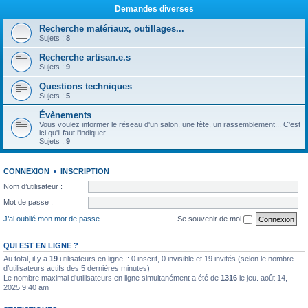
Demandes diverses
Recherche matériaux, outillages...
Sujets :
8
Recherche artisan.e.s
Sujets :
9
Questions techniques
Sujets :
5
Évènements
Vous voulez informer le réseau d'un salon, une fête, un rassemblement... C'est
ici qu'il faut l'indiquer.
Sujets :
9
CONNEXION
•
INSCRIPTION
Nom d’utilisateur :
Mot de passe :
J’ai oublié mon mot de passe
Se souvenir de moi
QUI EST EN LIGNE ?
Au total, il y a
19
utilisateurs en ligne :: 0 inscrit, 0 invisible et 19 invités (selon le nombre
d’utilisateurs actifs des 5 dernières minutes)
Le nombre maximal d’utilisateurs en ligne simultanément a été de
1316
le jeu. août 14,
2025 9:40 am