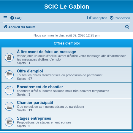
SCIC Le Gabion
FAQ
Inscription
Connexion
R
Accueil du forum
e
Nous sommes le dim. août 09, 2026 12:25 pm
c
Offres d'emploi
h
À lire avant de faire un message
e
Venez jeter un coup d'oeil ici avant d'écrire votre message afin d'harmoniser
les messages d'offres d'emploi
r
Sujets :
1
c
Offre d'emploi
Toutes les offres d'entreprises ou proposition de partenariat
h
Sujets :
97
e
Encadrement de chantier
chantiers d'été ou toutes saisons mais très souvent temporaires
r
Sujets :
3
Chantier participatif
Que ce soit en tant qu'encadrant ou participant
Sujets :
13
Stages entreprises
Propositions de stages en entreprises
Sujets :
6