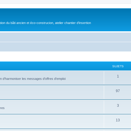
on du bâti ancien et éco-construcion, atelier chantier d'insertion
SUJETS
1
fin d'harmoniser les messages d'offres d'emploi
97
3
ires
13