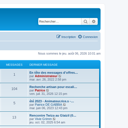
Rechercher
Recherche avancé
Inscription
Connexion
Nous sommes le jeu. août 06, 2026 10:01 am
MESSAGES
DERNIER MESSAGE
En tête des messages d'offres…
1
C
par
Administrateur
o
mar. avr. 26, 2022 2:58 pm
n
s
Recherche artisan pour escali…
104
u
C
par
Patrice
l
o
ven. juil. 31, 2026 12:15 pm
t
n
e
s
été 2023 - Animateur.rice.s -…
5
r
u
C
par
Patrice DE GABBIA
l
l
o
mar. juin 06, 2023 12:43 pm
e
t
n
d
e
s
Rencontre Twiza au Glaizil (0…
e
13
r
u
C
par
Vivie Grimm
r
l
l
o
jeu. oct. 02, 2025 6:54 am
n
e
t
n
i
d