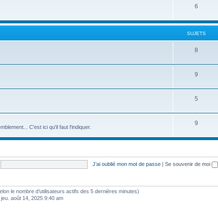
6
SUJETS
8
9
5
9
ement... C'est ici qu'il faut l'indiquer.
J’ai oublié mon mot de passe
|
Se souvenir de moi
 (selon le nombre d’utilisateurs actifs des 5 dernières minutes)
 jeu. août 14, 2025 9:40 am