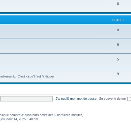
6
SUJETS
8
9
5
9
ement... C'est ici qu'il faut l'indiquer.
J’ai oublié mon mot de passe
|
Se souvenir de moi
 (selon le nombre d’utilisateurs actifs des 5 dernières minutes)
 jeu. août 14, 2025 9:40 am