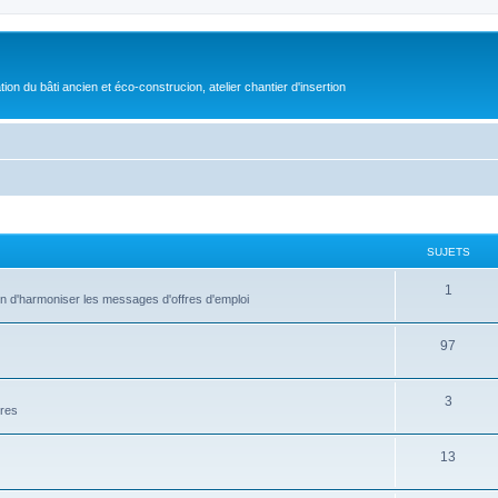
on du bâti ancien et éco-construcion, atelier chantier d'insertion
SUJETS
1
fin d'harmoniser les messages d'offres d'emploi
97
3
ires
13