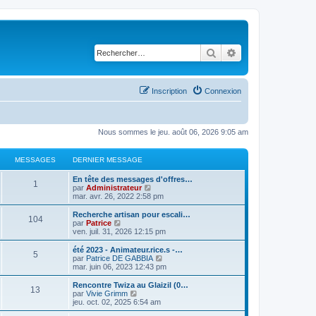
Rechercher
Recherche avancé
Inscription
Connexion
Nous sommes le jeu. août 06, 2026 9:05 am
MESSAGES
DERNIER MESSAGE
En tête des messages d'offres…
1
C
par
Administrateur
o
mar. avr. 26, 2022 2:58 pm
n
s
Recherche artisan pour escali…
104
u
C
par
Patrice
l
o
ven. juil. 31, 2026 12:15 pm
t
n
e
s
été 2023 - Animateur.rice.s -…
5
r
u
C
par
Patrice DE GABBIA
l
l
o
mar. juin 06, 2023 12:43 pm
e
t
n
d
e
s
Rencontre Twiza au Glaizil (0…
e
13
r
u
C
par
Vivie Grimm
r
l
l
o
jeu. oct. 02, 2025 6:54 am
n
e
t
n
i
d