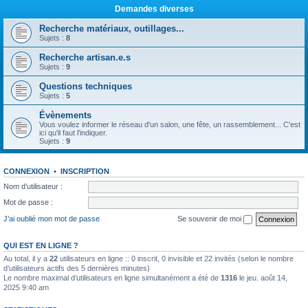
Demandes diverses
Recherche matériaux, outillages...
Sujets :
8
Recherche artisan.e.s
Sujets :
9
Questions techniques
Sujets :
5
Évènements
Vous voulez informer le réseau d'un salon, une fête, un rassemblement... C'est
ici qu'il faut l'indiquer.
Sujets :
9
CONNEXION
•
INSCRIPTION
Nom d’utilisateur :
Mot de passe :
J’ai oublié mon mot de passe
Se souvenir de moi
QUI EST EN LIGNE ?
Au total, il y a
22
utilisateurs en ligne :: 0 inscrit, 0 invisible et 22 invités (selon le nombre
d’utilisateurs actifs des 5 dernières minutes)
Le nombre maximal d’utilisateurs en ligne simultanément a été de
1316
le jeu. août 14,
2025 9:40 am