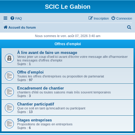
SCIC Le Gabion
FAQ
Inscription
Connexion
R
Accueil du forum
e
Nous sommes le ven. août 07, 2026 3:40 am
c
Offres d'emploi
h
À lire avant de faire un message
e
Venez jeter un coup d'oeil ici avant d'écrire votre message afin d'harmoniser
les messages d'offres d'emploi
r
Sujets :
1
c
Offre d'emploi
Toutes les offres d'entreprises ou proposition de partenariat
h
Sujets :
97
e
Encadrement de chantier
chantiers d'été ou toutes saisons mais très souvent temporaires
r
Sujets :
3
Chantier participatif
Que ce soit en tant qu'encadrant ou participant
Sujets :
13
Stages entreprises
Propositions de stages en entreprises
Sujets :
6