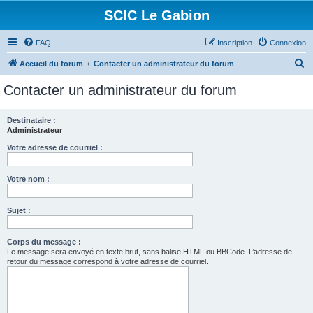
SCIC Le Gabion
FAQ
Inscription
Connexion
R
Accueil du forum
Contacter un administrateur du forum
e
Contacter un administrateur du forum
c
h
Destinataire :
Administrateur
e
r
Votre adresse de courriel :
c
Votre nom :
h
e
Sujet :
r
Corps du message :
Le message sera envoyé en texte brut, sans balise HTML ou BBCode. L’adresse de
retour du message correspond à votre adresse de courriel.