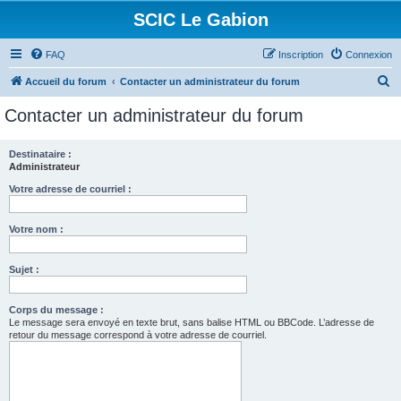
SCIC Le Gabion
FAQ
Inscription
Connexion
R
Accueil du forum
Contacter un administrateur du forum
e
Contacter un administrateur du forum
c
h
Destinataire :
Administrateur
e
r
Votre adresse de courriel :
c
Votre nom :
h
e
Sujet :
r
Corps du message :
Le message sera envoyé en texte brut, sans balise HTML ou BBCode. L’adresse de
retour du message correspond à votre adresse de courriel.