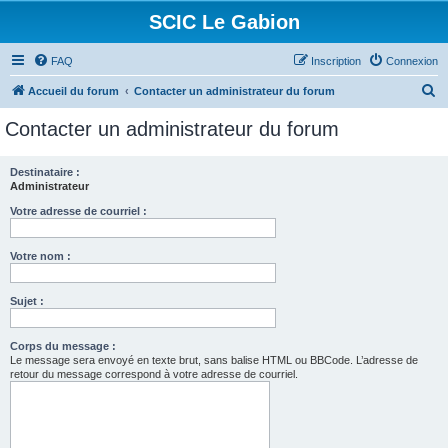
SCIC Le Gabion
FAQ
Inscription
Connexion
R
Accueil du forum
Contacter un administrateur du forum
e
Contacter un administrateur du forum
c
h
Destinataire :
Administrateur
e
r
Votre adresse de courriel :
c
Votre nom :
h
e
Sujet :
r
Corps du message :
Le message sera envoyé en texte brut, sans balise HTML ou BBCode. L’adresse de
retour du message correspond à votre adresse de courriel.