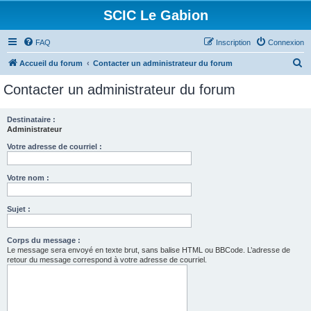
SCIC Le Gabion
FAQ
Inscription
Connexion
R
Accueil du forum
Contacter un administrateur du forum
e
Contacter un administrateur du forum
c
h
Destinataire :
Administrateur
e
r
Votre adresse de courriel :
c
Votre nom :
h
e
Sujet :
r
Corps du message :
Le message sera envoyé en texte brut, sans balise HTML ou BBCode. L’adresse de
retour du message correspond à votre adresse de courriel.