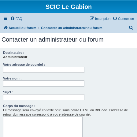
SCIC Le Gabion
FAQ
Inscription
Connexion
R
Accueil du forum
Contacter un administrateur du forum
e
Contacter un administrateur du forum
c
h
Destinataire :
Administrateur
e
r
Votre adresse de courriel :
c
Votre nom :
h
e
Sujet :
r
Corps du message :
Le message sera envoyé en texte brut, sans balise HTML ou BBCode. L’adresse de
retour du message correspond à votre adresse de courriel.