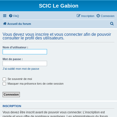
SCIC Le Gabion
FAQ
Inscription
Connexion
R
Accueil du forum
e
Vous devez vous inscrire et vous connecter afin de pouvoir
c
consulter le profil des utilisateurs.
h
Nom d’utilisateur :
e
r
Mot de passe :
c
h
J’ai oublié mon mot de passe
e
Se souvenir de moi
r
Masquer ma présence lors de cette session
INSCRIPTION
Vous devez être inscrit avant de pouvoir vous connecter. L’inscription est
rapide et vous offre de nombreux avantages. Les administrateurs du forum