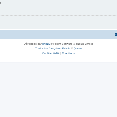
n.
Développé par
phpBB
® Forum Software © phpBB Limited
Traduction française officielle
©
Qiaeru
Confidentialité
|
Conditions