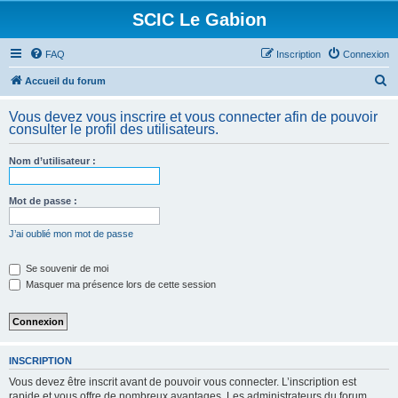
SCIC Le Gabion
FAQ
Inscription
Connexion
R
Accueil du forum
e
Vous devez vous inscrire et vous connecter afin de pouvoir
c
consulter le profil des utilisateurs.
h
Nom d’utilisateur :
e
r
Mot de passe :
c
h
J’ai oublié mon mot de passe
e
Se souvenir de moi
r
Masquer ma présence lors de cette session
INSCRIPTION
Vous devez être inscrit avant de pouvoir vous connecter. L’inscription est
rapide et vous offre de nombreux avantages. Les administrateurs du forum