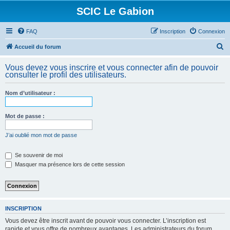
SCIC Le Gabion
FAQ
Inscription
Connexion
R
Accueil du forum
e
Vous devez vous inscrire et vous connecter afin de pouvoir
c
consulter le profil des utilisateurs.
h
Nom d’utilisateur :
e
r
Mot de passe :
c
h
J’ai oublié mon mot de passe
e
Se souvenir de moi
r
Masquer ma présence lors de cette session
INSCRIPTION
Vous devez être inscrit avant de pouvoir vous connecter. L’inscription est
rapide et vous offre de nombreux avantages. Les administrateurs du forum