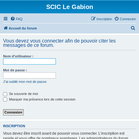
SCIC Le Gabion
FAQ
Inscription
Connexion
R
Accueil du forum
e
Vous devez vous connecter afin de pouvoir citer les
c
messages de ce forum.
h
Nom d’utilisateur :
e
r
Mot de passe :
c
h
J’ai oublié mon mot de passe
e
Se souvenir de moi
r
Masquer ma présence lors de cette session
INSCRIPTION
Vous devez être inscrit avant de pouvoir vous connecter. L’inscription est
rapide et vous offre de nombreux avantages. Les administrateurs du forum