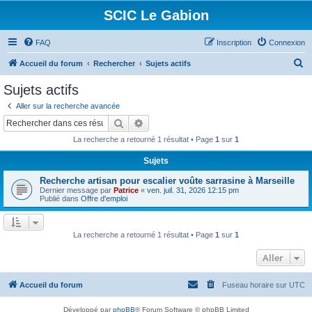
SCIC Le Gabion
FAQ
Inscription
Connexion
R
Accueil du forum
Rechercher
Sujets actifs
e
Sujets actifs
c
Aller sur la recherche avancée
h
Rechercher
Recherche avancée
e
La recherche a retourné 1 résultat • Page
1
sur
1
r
Sujets
c
Recherche artisan pour escalier voûte sarrasine à Marseille
h
Dernier message par
Patrice
«
ven. juil. 31, 2026 12:15 pm
e
Publié dans
Offre d'emploi
r
La recherche a retourné 1 résultat • Page
1
sur
1
Aller
Accueil du forum
Fuseau horaire sur
UTC
Développé par
phpBB
® Forum Software © phpBB Limited