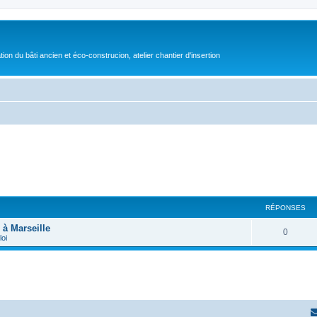
on du bâti ancien et éco-construcion, atelier chantier d'insertion
RÉPONSES
 à Marseille
0
loi