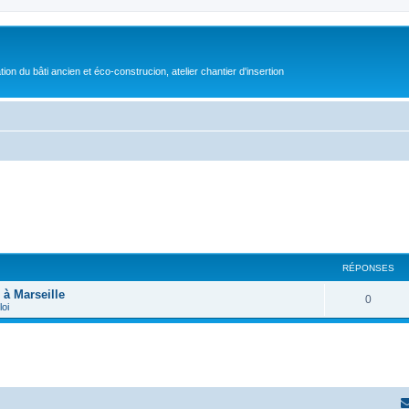
on du bâti ancien et éco-construcion, atelier chantier d'insertion
RÉPONSES
 à Marseille
0
loi