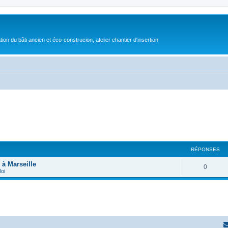
on du bâti ancien et éco-construcion, atelier chantier d'insertion
RÉPONSES
 à Marseille
0
loi