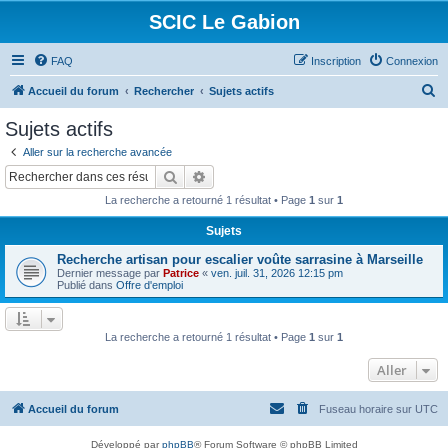
SCIC Le Gabion
FAQ
Inscription
Connexion
R
Accueil du forum
Rechercher
Sujets actifs
e
Sujets actifs
c
Aller sur la recherche avancée
h
Rechercher
Recherche avancée
e
La recherche a retourné 1 résultat • Page
1
sur
1
r
Sujets
c
Recherche artisan pour escalier voûte sarrasine à Marseille
h
Dernier message par
Patrice
«
ven. juil. 31, 2026 12:15 pm
e
Publié dans
Offre d'emploi
r
La recherche a retourné 1 résultat • Page
1
sur
1
Aller
Accueil du forum
Fuseau horaire sur
UTC
Développé par
phpBB
® Forum Software © phpBB Limited