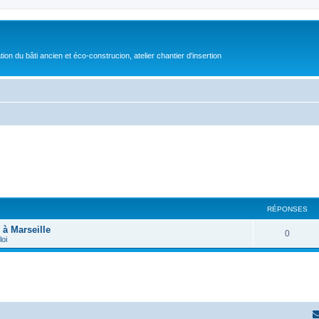
on du bâti ancien et éco-construcion, atelier chantier d'insertion
RÉPONSES
 à Marseille
0
loi