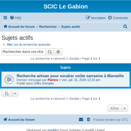
SCIC Le Gabion
FAQ
Inscription
Connexion
R
Accueil du forum
Rechercher
Sujets actifs
e
Sujets actifs
c
Aller sur la recherche avancée
h
Rechercher
Recherche avancée
e
La recherche a retourné 1 résultat • Page
1
sur
1
r
Sujets
c
Recherche artisan pour escalier voûte sarrasine à Marseille
h
Dernier message par
Patrice
«
ven. juil. 31, 2026 12:15 pm
e
Publié dans
Offre d'emploi
r
La recherche a retourné 1 résultat • Page
1
sur
1
Aller
Accueil du forum
Fuseau horaire sur
UTC
Développé par
phpBB
® Forum Software © phpBB Limited