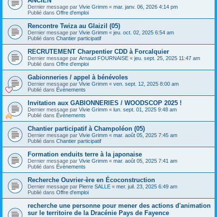
ANCIEN
Dernier message par
Vivie Grimm
«
mar. janv. 06, 2026 4:14 pm
Publié dans
Offre d'emploi
Rencontre Twiza au Glaizil (05)
Dernier message par
Vivie Grimm
«
jeu. oct. 02, 2025 6:54 am
Publié dans
Chantier participatif
RECRUTEMENT Charpentier CDD à Forcalquier
Dernier message par
Arnaud FOURNAISE
«
jeu. sept. 25, 2025 11:47 am
Publié dans
Offre d'emploi
Gabionneries / appel à bénévoles
Dernier message par
Vivie Grimm
«
ven. sept. 12, 2025 8:00 am
Publié dans
Évènements
Invitation aux GABIONNERIES / WOODSCOP 2025 !
Dernier message par
Vivie Grimm
«
lun. sept. 01, 2025 9:48 am
Publié dans
Évènements
Chantier participatif à Champoléon (05)
Dernier message par
Vivie Grimm
«
mar. août 05, 2025 7:45 am
Publié dans
Chantier participatif
Formation enduits terre à la japonaise
Dernier message par
Vivie Grimm
«
mar. août 05, 2025 7:41 am
Publié dans
Évènements
Recherche Ouvrier·ère en Écoconstruction
Dernier message par
Pierre SALLE
«
mer. juil. 23, 2025 6:49 am
Publié dans
Offre d'emploi
recherche une personne pour mener des actions d'animation
sur le territoire de la Dracénie Pays de Fayence