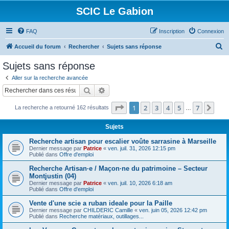
SCIC Le Gabion
FAQ
Inscription
Connexion
R
Accueil du forum
Rechercher
Sujets sans réponse
e
Sujets sans réponse
c
Aller sur la recherche avancée
h
Rechercher
Recherche avancée
e
Page
1
sur
7
1
2
3
4
5
7
Sui
La recherche a retourné 162 résultats
r
…
c
Sujets
h
Recherche artisan pour escalier voûte sarrasine à Marseille
e
Dernier message par
Patrice
«
ven. juil. 31, 2026 12:15 pm
Publié dans
Offre d'emploi
r
Recherche Artisan·e / Maçon·ne du patrimoine – Secteur
Montjustin (04)
Dernier message par
Patrice
«
ven. juil. 10, 2026 6:18 am
Publié dans
Offre d'emploi
Vente d'une scie a ruban ideale pour la Paille
Dernier message par
CHILDERIC Camille
«
ven. juin 05, 2026 12:42 pm
Publié dans
Recherche matériaux, outillages...