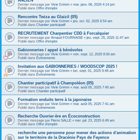
ANCIEN
Dernier message par
Vivie Grimm
«
mar. janv. 06, 2026 4:14 pm
Publié dans
Offre d'emploi
Rencontre Twiza au Glaizil (05)
Dernier message par
Vivie Grimm
«
jeu. oct. 02, 2025 6:54 am
Publié dans
Chantier participatif
RECRUTEMENT Charpentier CDD à Forcalquier
Dernier message par
Arnaud FOURNAISE
«
jeu. sept. 25, 2025 11:47 am
Publié dans
Offre d'emploi
Gabionneries / appel à bénévoles
Dernier message par
Vivie Grimm
«
ven. sept. 12, 2025 8:00 am
Publié dans
Évènements
Invitation aux GABIONNERIES / WOODSCOP 2025 !
Dernier message par
Vivie Grimm
«
lun. sept. 01, 2025 9:48 am
Publié dans
Évènements
Chantier participatif à Champoléon (05)
Dernier message par
Vivie Grimm
«
mar. août 05, 2025 7:45 am
Publié dans
Chantier participatif
Formation enduits terre à la japonaise
Dernier message par
Vivie Grimm
«
mar. août 05, 2025 7:41 am
Publié dans
Évènements
Recherche Ouvrier·ère en Écoconstruction
Dernier message par
Pierre SALLE
«
mer. juil. 23, 2025 6:49 am
Publié dans
Offre d'emploi
recherche une personne pour mener des actions d'animation
sur le territoire de la Dracénie Pays de Fayence