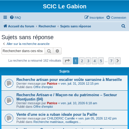
SCIC Le Gabion
FAQ
Inscription
Connexion
R
Accueil du forum
Rechercher
Sujets sans réponse
e
Sujets sans réponse
c
Aller sur la recherche avancée
h
Rechercher
Recherche avancée
e
Page
1
sur
7
1
2
3
4
5
7
Sui
La recherche a retourné 162 résultats
r
…
c
Sujets
h
Recherche artisan pour escalier voûte sarrasine à Marseille
e
Dernier message par
Patrice
«
ven. juil. 31, 2026 12:15 pm
Publié dans
Offre d'emploi
r
Recherche Artisan·e / Maçon·ne du patrimoine – Secteur
Montjustin (04)
Dernier message par
Patrice
«
ven. juil. 10, 2026 6:18 am
Publié dans
Offre d'emploi
Vente d'une scie a ruban ideale pour la Paille
Dernier message par
CHILDERIC Camille
«
ven. juin 05, 2026 12:42 pm
Publié dans
Recherche matériaux, outillages...