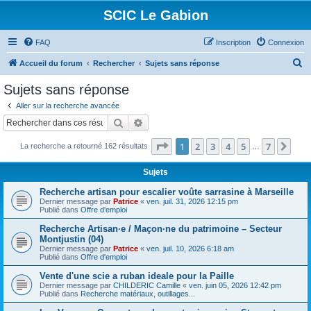
SCIC Le Gabion
FAQ
Inscription
Connexion
R
Accueil du forum
Rechercher
Sujets sans réponse
e
Sujets sans réponse
c
Aller sur la recherche avancée
h
Rechercher
Recherche avancée
e
Page
1
sur
7
1
2
3
4
5
7
Sui
La recherche a retourné 162 résultats
r
…
c
Sujets
h
Recherche artisan pour escalier voûte sarrasine à Marseille
e
Dernier message par
Patrice
«
ven. juil. 31, 2026 12:15 pm
Publié dans
Offre d'emploi
r
Recherche Artisan·e / Maçon·ne du patrimoine – Secteur
Montjustin (04)
Dernier message par
Patrice
«
ven. juil. 10, 2026 6:18 am
Publié dans
Offre d'emploi
Vente d'une scie a ruban ideale pour la Paille
Dernier message par
CHILDERIC Camille
«
ven. juin 05, 2026 12:42 pm
Publié dans
Recherche matériaux, outillages...