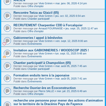
ANCIEN
Dernier message par
Vivie Grimm
«
mar. janv. 06, 2026 4:14 pm
Publié dans
Offre d'emploi
Rencontre Twiza au Glaizil (05)
Dernier message par
Vivie Grimm
«
jeu. oct. 02, 2025 6:54 am
Publié dans
Chantier participatif
RECRUTEMENT Charpentier CDD à Forcalquier
Dernier message par
Arnaud FOURNAISE
«
jeu. sept. 25, 2025 11:47 am
Publié dans
Offre d'emploi
Gabionneries / appel à bénévoles
Dernier message par
Vivie Grimm
«
ven. sept. 12, 2025 8:00 am
Publié dans
Évènements
Invitation aux GABIONNERIES / WOODSCOP 2025 !
Dernier message par
Vivie Grimm
«
lun. sept. 01, 2025 9:48 am
Publié dans
Évènements
Chantier participatif à Champoléon (05)
Dernier message par
Vivie Grimm
«
mar. août 05, 2025 7:45 am
Publié dans
Chantier participatif
Formation enduits terre à la japonaise
Dernier message par
Vivie Grimm
«
mar. août 05, 2025 7:41 am
Publié dans
Évènements
Recherche Ouvrier·ère en Écoconstruction
Dernier message par
Pierre SALLE
«
mer. juil. 23, 2025 6:49 am
Publié dans
Offre d'emploi
recherche une personne pour mener des actions d'animation
sur le territoire de la Dracénie Pays de Fayence