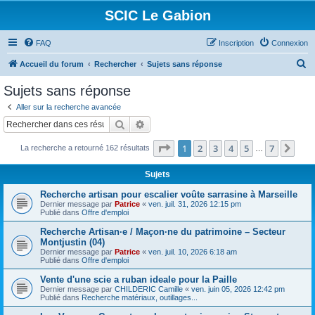
SCIC Le Gabion
FAQ
Inscription
Connexion
R
Accueil du forum
Rechercher
Sujets sans réponse
e
Sujets sans réponse
c
Aller sur la recherche avancée
h
Rechercher
Recherche avancée
e
Page
1
sur
7
1
2
3
4
5
7
Sui
La recherche a retourné 162 résultats
r
…
c
Sujets
h
Recherche artisan pour escalier voûte sarrasine à Marseille
e
Dernier message par
Patrice
«
ven. juil. 31, 2026 12:15 pm
Publié dans
Offre d'emploi
r
Recherche Artisan·e / Maçon·ne du patrimoine – Secteur
Montjustin (04)
Dernier message par
Patrice
«
ven. juil. 10, 2026 6:18 am
Publié dans
Offre d'emploi
Vente d'une scie a ruban ideale pour la Paille
Dernier message par
CHILDERIC Camille
«
ven. juin 05, 2026 12:42 pm
Publié dans
Recherche matériaux, outillages...