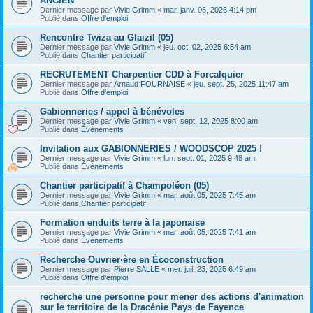
ANCIEN
Dernier message par
Vivie Grimm
«
mar. janv. 06, 2026 4:14 pm
Publié dans
Offre d'emploi
Rencontre Twiza au Glaizil (05)
Dernier message par
Vivie Grimm
«
jeu. oct. 02, 2025 6:54 am
Publié dans
Chantier participatif
RECRUTEMENT Charpentier CDD à Forcalquier
Dernier message par
Arnaud FOURNAISE
«
jeu. sept. 25, 2025 11:47 am
Publié dans
Offre d'emploi
Gabionneries / appel à bénévoles
Dernier message par
Vivie Grimm
«
ven. sept. 12, 2025 8:00 am
Publié dans
Évènements
Invitation aux GABIONNERIES / WOODSCOP 2025 !
Dernier message par
Vivie Grimm
«
lun. sept. 01, 2025 9:48 am
Publié dans
Évènements
Chantier participatif à Champoléon (05)
Dernier message par
Vivie Grimm
«
mar. août 05, 2025 7:45 am
Publié dans
Chantier participatif
Formation enduits terre à la japonaise
Dernier message par
Vivie Grimm
«
mar. août 05, 2025 7:41 am
Publié dans
Évènements
Recherche Ouvrier·ère en Écoconstruction
Dernier message par
Pierre SALLE
«
mer. juil. 23, 2025 6:49 am
Publié dans
Offre d'emploi
recherche une personne pour mener des actions d'animation
sur le territoire de la Dracénie Pays de Fayence