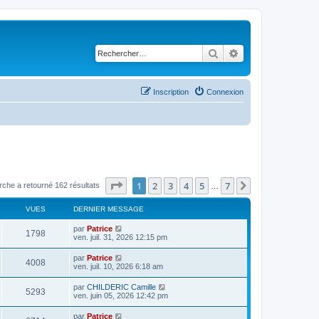
Rechercher
Recherche avancé
Inscription
Connexion
Page
1
sur
7
1
2
3
4
5
7
Suivant
rche a retourné 162 résultats
…
VUES
DERNIER MESSAGE
par
Patrice
1798
ven. juil. 31, 2026 12:15 pm
par
Patrice
4008
ven. juil. 10, 2026 6:18 am
par
CHILDERIC Camille
5293
ven. juin 05, 2026 12:42 pm
par
Patrice