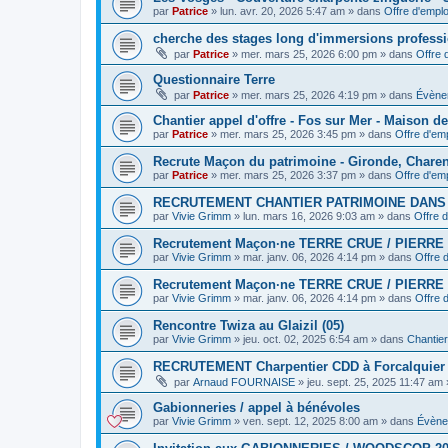
par
Patrice
»
lun. avr. 20, 2026 5:47 am
» dans
Offre d'emplo
cherche des stages long d'immersions professi
par
Patrice
»
mer. mars 25, 2026 6:00 pm
» dans
Offre 
Questionnaire Terre
par
Patrice
»
mer. mars 25, 2026 4:19 pm
» dans
Évène
Chantier appel d'offre - Fos sur Mer - Maison d
par
Patrice
»
mer. mars 25, 2026 3:45 pm
» dans
Offre d'emp
Recrute Maçon du patrimoine - Gironde, Chare
par
Patrice
»
mer. mars 25, 2026 3:37 pm
» dans
Offre d'emp
RECRUTEMENT CHANTIER PATRIMOINE DAN
par
Vivie Grimm
»
lun. mars 16, 2026 9:03 am
» dans
Offre d
Recrutement Maçon·ne TERRE CRUE / PIERRE 
par
Vivie Grimm
»
mar. janv. 06, 2026 4:14 pm
» dans
Offre 
Recrutement Maçon·ne TERRE CRUE / PIERRE 
par
Vivie Grimm
»
mar. janv. 06, 2026 4:14 pm
» dans
Offre 
Rencontre Twiza au Glaizil (05)
par
Vivie Grimm
»
jeu. oct. 02, 2025 6:54 am
» dans
Chantier 
RECRUTEMENT Charpentier CDD à Forcalquier
par
Arnaud FOURNAISE
»
jeu. sept. 25, 2025 11:47 am
Gabionneries / appel à bénévoles
par
Vivie Grimm
»
ven. sept. 12, 2025 8:00 am
» dans
Évène