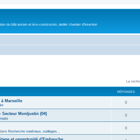
on du bâti ancien et éco-construcion, atelier chantier d'insertion
La reche
RÉPONSES
 à Marseille
0
loi
 Secteur Montjustin (04)
0
emploi
0
dans
Recherche matériaux, outillages...
 Stage et oppprtunité d'Embauche