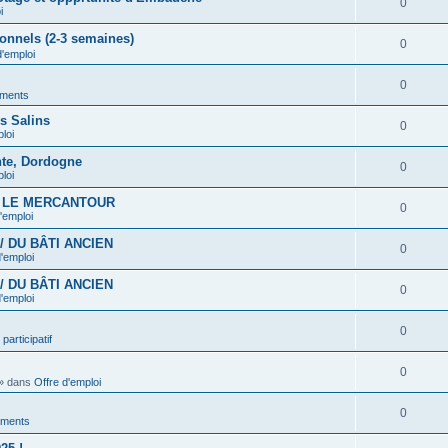
0
i
onnels (2-3 semaines)
0
d'emploi
0
ments
es Salins
0
loi
nte, Dordogne
0
loi
S LE MERCANTOUR
0
'emploi
/ DU BÂTI ANCIEN
0
d'emploi
/ DU BÂTI ANCIEN
0
d'emploi
0
participatif
0
» dans
Offre d'emploi
0
ments