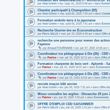
Invitation aux GABIONNERIES / WOODSCOP 20
par
Vivie Grimm
»
lun. sept. 01, 2025 9:48 am
» dans
Évène
Chantier participatif à Champoléon (05)
par
Vivie Grimm
»
mar. août 05, 2025 7:45 am
» dans
Chantie
Formation enduits terre à la japonaise
par
Vivie Grimm
»
mar. août 05, 2025 7:41 am
» dans
Évène
Recherche Ouvrier·ère en Écoconstruction
par
Pierre SALLE
»
mer. juil. 23, 2025 6:49 am
» dans
Offre d
recherche une personne pour mener des actions 
Fayence
par
Arnaud FOURNAISE
»
lun. juil. 07, 2025 10:06 am
» 
Coordinateur·ice pédagogique à Die (26) - CDD
par
Patrice
»
mar. juil. 01, 2025 10:12 am
» dans
Offre d
Formation charpente de bois vert - Aplomb - Sa
par
Patrice
»
mar. juil. 01, 2025 10:07 am
» dans
Évènement
Coordinateur·ice pédagogique à Die (26) - CDD 
par
Patrice
»
mar. juil. 01, 2025 10:02 am
» dans
Offre d
recrute maçon bâti ancien
par
Vivie Grimm
»
lun. juin 30, 2025 7:31 am
» dans
Offre d'
Mieux connaître les argiles - Dimanche 29 juin
par
Patrice
»
jeu. juin 26, 2025 7:52 pm
» dans
Évènements
OFFRE D'EMPLOI CDD SAISONNIER
par
Pierre SALLE
»
jeu. juin 26, 2025 1:31 pm
» dans
Offre d