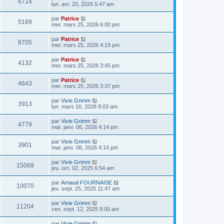
6714
lun. avr. 20, 2026 5:47 am
par
Patrice
5169
mer. mars 25, 2026 6:00 pm
par
Patrice
8705
mer. mars 25, 2026 4:19 pm
par
Patrice
4132
mer. mars 25, 2026 3:45 pm
par
Patrice
4643
mer. mars 25, 2026 3:37 pm
par
Vivie Grimm
3913
lun. mars 16, 2026 9:03 am
par
Vivie Grimm
4779
mar. janv. 06, 2026 4:14 pm
par
Vivie Grimm
3901
mar. janv. 06, 2026 4:14 pm
par
Vivie Grimm
15069
jeu. oct. 02, 2025 6:54 am
par
Arnaud FOURNAISE
10070
jeu. sept. 25, 2025 11:47 am
par
Vivie Grimm
11204
ven. sept. 12, 2025 8:00 am
par
Vivie Grimm