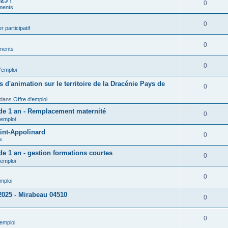
25 !
0
ments
0
r participatif
0
ments
0
'emploi
d'animation sur le territoire de la Dracénie Pays de
0
dans
Offre d'emploi
 de 1 an - Remplacement maternité
0
'emploi
int-Appolinard
0
s
de 1 an - gestion formations courtes
0
'emploi
0
emploi
 2025 - Mirabeau 04510
0
0
'emploi